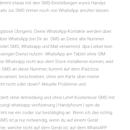
 stimmt etwas mit den SMS-Einstellungen eures Handys
ternativ zur SMS immer noch von WhatsApp anrufen lassen.
ngslose Übrigens: Deine WhatsApp-Kontakte werden über
ber WhatsApp bei Dir an. SMS an Deine alte Nummer
indet SMS, Whatsapp und Mail verwirrend. dpa Lieber kein
ssenger-Dienst nutzen WhatsApp am Tablet ohne SIM-
e Whatsapp nicht aus dem Store installieren können, weil
ine SMS an diese Nummer, kommt auf dem iPad bzw.
scannen. beschrieben, ohne sim Karte über meine
t nicht oder down? Aktuelle Probleme und
omplett ohne Anmeldung und ohne Limit! Kostenlose SMS mit
ung! whatsapp verifizierung | Handyforum | spin.de
mmt nie ein coder zur bestätigIng an. Wenn ich das richtig
 SMS ist ja nur notwendig, wenn du auf einem Gerät
e, welche nicht auf dem Gerät ist, auf dem WhatsAPP