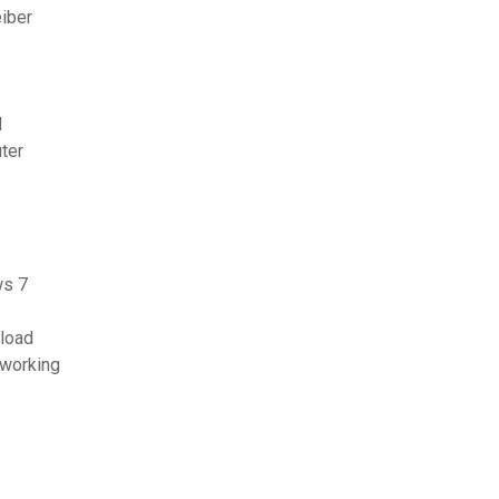
iber
d
ter
ws 7
nload
 working