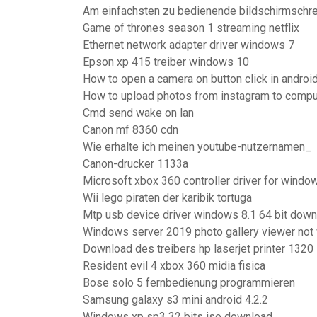
Am einfachsten zu bedienende bildschirmschre
Game of thrones season 1 streaming netflix
Ethernet network adapter driver windows 7
Epson xp 415 treiber windows 10
How to open a camera on button click in androi
How to upload photos from instagram to compu
Cmd send wake on lan
Canon mf 8360 cdn
Wie erhalte ich meinen youtube-nutzernamen_
Canon-drucker 1133a
Microsoft xbox 360 controller driver for windo
Wii lego piraten der karibik tortuga
Mtp usb device driver windows 8.1 64 bit dow
Windows server 2019 photo gallery viewer not
Download des treibers hp laserjet printer 1320
Resident evil 4 xbox 360 midia fisica
Bose solo 5 fernbedienung programmieren
Samsung galaxy s3 mini android 4.2.2
Windows xp sp3 32 bits iso download