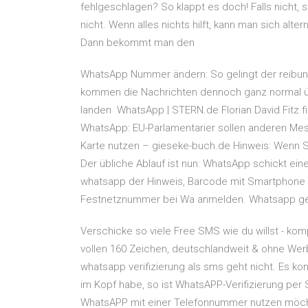
fehlgeschlagen? So klappt es doch! Falls nicht,
nicht. Wenn alles nichts hilft, kann man sich al
Dann bekommt man den
WhatsApp Nummer ändern: So gelingt der reibu
kommen die Nachrichten dennoch ganz normal ü
landen WhatsApp | STERN.de Florian David Fitz f
WhatsApp: EU-Parlamentarier sollen anderen Me
Karte nutzen – gieseke-buch.de Hinweis: Wenn Si
Der übliche Ablauf ist nun: WhatsApp schickt e
whatsapp der Hinweis, Barcode mit Smartphone 
Festnetznummer bei Wa anmelden. Whatsapp geh
Verschicke so viele Free SMS wie du willst - k
vollen 160 Zeichen, deutschlandweit & ohne Werb
whatsapp verifizierung als sms geht nicht. Es ko
im Kopf habe, so ist WhatsAPP-Verifizierung per
WhatsAPP mit einer Telefonnummer nutzen möcht