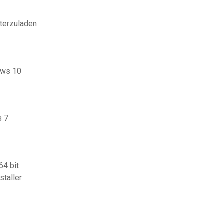
terzuladen
ows 10
s 7
64 bit
staller