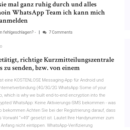
ie mal ganz ruhig durch und alles
oin WhatsApp Team ich kann mich
 anmelden
 fehlgeschlagen? -
7 Comments
wo
etätigt, richtige Kurzmitteilungszentrale
ms zu senden, bzw. von einem
t eine KOSTENLOSE Messaging-App für Android und
nternetverbindung (4G/3G/2G WhatsApp Some of your
which is why we built end-to-end encryption into the
ncrypted WhatsApp: Keine Aktivierungs-SMS bekommen - was
p bekommen Achten Sie bei der Registrierung darauf, dass
s Vorwahl "+49" gesetzt ist. Lautet Ihre Handynummer zum
m Anfang nicht eintippen. WhatsApp-Verifizierung