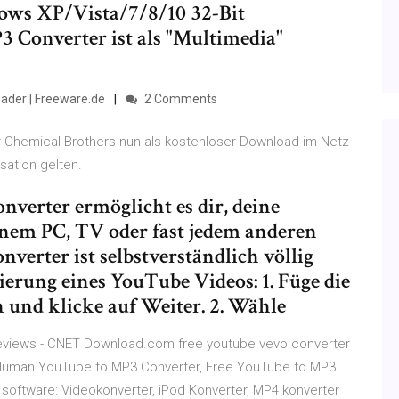
ows XP/Vista/7/8/10 32-Bit
 Converter ist als "Multimedia"
ader | Freeware.de
2 Comments
r Chemical Brothers nun als kostenloser Download im Netz
nsation gelten.
nverter ermöglicht es dir, deine
inem PC, TV oder fast jedem anderen
nverter ist selbstverständlich völlig
ierung eines YouTube Videos: 1. Füge die
 und klicke auf Weiter. 2. Wähle
eviews - CNET Download.com free youtube vevo converter
aHuman YouTube to MP3 Converter, Free YouTube to MP3
oftware: Videokonverter, iPod Konverter, MP4 konverter