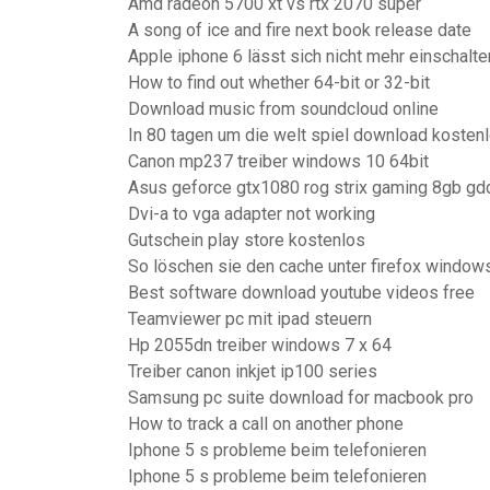
Amd radeon 5700 xt vs rtx 2070 super
A song of ice and fire next book release date
Apple iphone 6 lässt sich nicht mehr einschalte
How to find out whether 64-bit or 32-bit
Download music from soundcloud online
In 80 tagen um die welt spiel download kostenl
Canon mp237 treiber windows 10 64bit
Asus geforce gtx1080 rog strix gaming 8gb gd
Dvi-a to vga adapter not working
Gutschein play store kostenlos
So löschen sie den cache unter firefox window
Best software download youtube videos free
Teamviewer pc mit ipad steuern
Hp 2055dn treiber windows 7 x 64
Treiber canon inkjet ip100 series
Samsung pc suite download for macbook pro
How to track a call on another phone
Iphone 5 s probleme beim telefonieren
Iphone 5 s probleme beim telefonieren