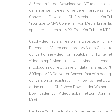
Außerdem ist der Download von YT tatsächlich sp
dem man sehr vieles konvertieren kann, was mit
Converter - Download - CHIP MediaHuman YouTub
"YouTube to MP3 Converter" von MediaHuman lä
speichert diesen als MP3. Free YouTube to MP3
Catchvideo.net is a free online website, which a
Dailymotion, Vimeo and more. My Video Converte
convert online video from Youtube, FB, Twitter
video to mp3. vkontakte, twitch, vimeo, dailymoti
mixcloud, imgur, etc. Save on data transfer, don
320kbps MP3 Converter Convert fast with best qu
conversion or registration. Try now it's free! D
online nutzen - CHIP Vevo Downloader Wo normal
Downloader" von Videograbber.net zum Sprint an
Musik
Der Free YouTube to MP3 Converter verwandelt Y