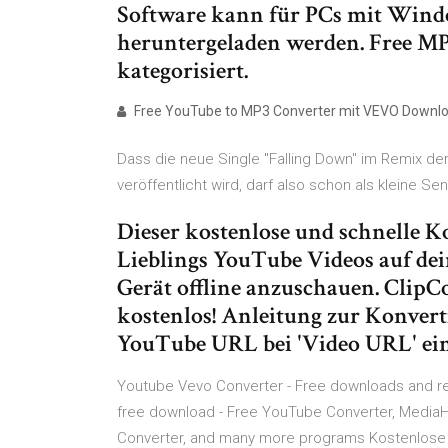
Software kann für PCs mit Wind
heruntergeladen werden. Free MP3
kategorisiert.
Free YouTube to MP3 Converter mit VEVO Downlo
Dass die neue Single "Falling Down" im Remix de
veröffentlicht wird, darf also schon als kleine Se
Dieser kostenlose und schnelle Ko
Lieblings YouTube Videos auf de
Gerät offline anzuschauen. ClipCo
kostenlos! Anleitung zur Konvert
YouTube URL bei 'Video URL' ein
Youtube Vevo Converter - Free downloads and r
free download - Free YouTube Converter, Medi
Converter, and many more programs Kostenlose s