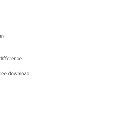
en
 difference
free download