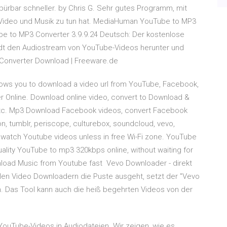
ürbar schneller. by Chris G. Sehr gutes Programm, mit
 Video und Musik zu tun hat. MediaHuman YouTube to MP3
e to MP3 Converter 3.9.9.24 Deutsch: Der kostenlose
dt den Audiostream von YouTube-Videos herunter und
 Converter Download | Freeware.de
llows you to download a video url from YouTube, Facebook,
r Online. Download online video, convert to Download &
, etc. Mp3 Download Facebook videos, convert Facebook
on, tumblr, periscope, culturebox, soundcloud, vevo,
't watch Youtube videos unless in free Wi-Fi zone. YouTube
ality YouTube to mp3 320kbps online, without waiting for
ownload Music from Youtube fast Vevo Downloader - direkt
en Video Downloadern die Puste ausgeht, setzt der "Vevo
. Das Tool kann auch die heiß begehrten Videos von der
ouTube-Videos in Audiodateien. Wir zeigen, wie es