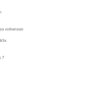
n
os vollversion
dr5x
s 7