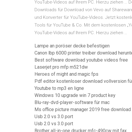
YouTube-Videos auf Ihrem PC. Hierzu ziehen … D
Downloads für Download von Vevo auf Sharewar
und Konverter für YouTube-Videos. Jetzt kosten
Tools für YouTube & Co. Mit dem kostenlosen „Y
YouTube-Videos auf Ihrem PC. Hierzu ziehen …
Lampe an poröser decke befestigen
Canon lbp 6000 printer treiber download herunt
Best software download youtube videos free
Laserjet pro mfp m521dw
Heroes of might and magic fps
Pdf editor kostenloser download vollversion für
Youtube to mp3 en ligne
Windows 10 upgrade win 7 product key
Blu-ray-dvd-player-software für mac
Ms office picture manager 2019 free download
Usb 2.0 vs 3.0 port
Usb 2.0 vs 3.0 port
Brother all-in-one drucker mfc-490cw mit fax